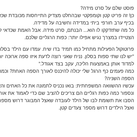
פוסט שלם על סרט מידה?
כן! זה פריט קטן וקומפקטי שבהחלט מצדיק התייחסות מכובדת שכז
בכיף ערב חורפי ביתי במדידה וחשיבה על מדידה.
כל מה שתזדקקו לו הוא… הבנתם, סרט מידה. אבל האמת שכדאי לה
הצטיידו במצרך נגיש אפילו יותר: כפות הרגליים שלכם.
פרוטוקול הפעילות מתחיל כמו תמיד בדו שיח. עמדו עם הילד בסלון 
"יש לנו שתי ספות בסלון. נניח שאני רוצה לדעת איזו ספה ארוכה יות
למדוד אותן באמצעות הליכה, עקב בצד אגודל."
כמה פעמים כף הרגל שלי יכולה להיכנס לאורך הספה האחת? וכמה
הספה השניה?
עכשיו ההשוואה המשפחתית: בואו נכניס לתמונה את כל האחים והאח
ונספור כמה כפות רגליים הם צריכים להציב שם כדי לאמוד את או
הסבו את תשומת לבו של הילד לעובדה שאצל המבוגר דרוש מספר 
ואצל הילדים דרוש מספר צעדים קטן.