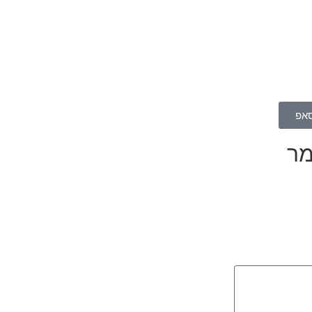
סאפ
מר