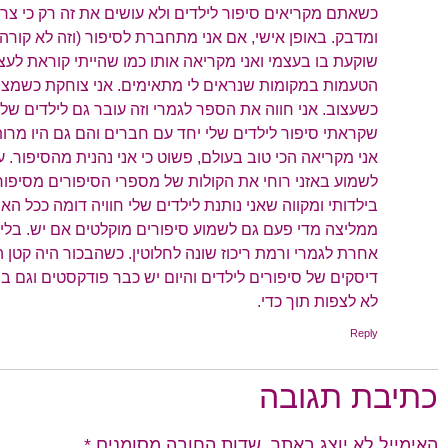
כשאתם מקריאים סיפור לילדים ולא עושים את זה רק כי צרי
ומדבק. באופן אישי, אם אני מתחברת לסיפור (וזה לא קורה 
שוקעת בו בעצמי ואני מקריאה אותו כמו שהייתי קוראת לעצ
הטעמות במקומות שנראים לי מתאימים. אני צוחקת כשמצח
כשעצוב. אני חווה את הספר לגמרי וזה עובר גם לילדים שלי
שקראתי סיפור לילדים שלי יחד עם חברים והם גם היו מרות
אני מקריאה הכי טוב בעולם, פשוט כי אני נהנית מהסיפור. ע
לשמוע באזני רוחי את הקולות של מספרי הסיפורים מסיפורי
בילדותי ומקווה שאני נותנת לילדים שלי חוויה דומה ככל האפ
ממליצה מדי פעם גם לשמוע סיפורים מוקלטים אם יש. בלי ויד
אחרת לגמרי ורמת ריכוז שונה לחלוטין. כשהבכור היה קטן הי
דיסקים של סיפורים לילדים והיום יש כבר פודקסטים וגם ב
לא לצפות תוך כדי.
Reply
כתיבת תגובה
האימייל לא יוצג באתר.
שדות החובה מסומנים
*